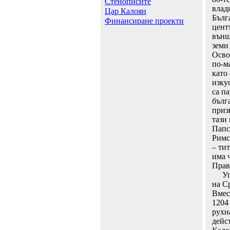
Стенописите
влади
Цар Калоян
Бълг
Финансиране проекти
цент
външ
земи
Осво
по-м
като
изку
са п
бълг
приз
тази
Папс
Римс
– ти
има 
Прав
Упра
на С
Вмес
1204
рухн
дейс