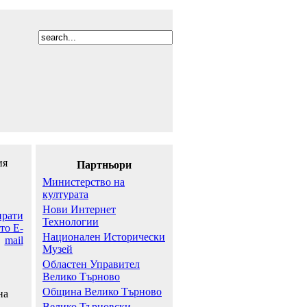
ия
Партньори
Министерство на
културата
Нови Интернет
Технологии
Национален Исторически
Музей
Областен Управител
Велико Търново
Община Велико Търново
на
Велико Търновски