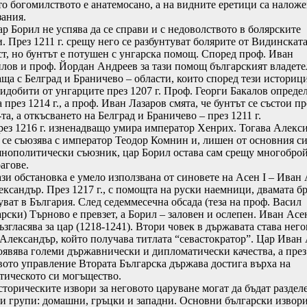
то богомилството е анатемосано, а на видните еретици са налож
зания.
Борил не успява да се справи и с недоволството в болярските
и. През 1211 г. срещу него се разбунтуват болярите от Видинскат
ст, но бунтът е потушен с унгарска помощ. Според проф. Иван
лов и проф. Йордан Андреев за тази помощ българският владете
аща с Белград и Браничево – области, които според тези историц
ридобити от унгарците през 1207 г. Проф. Георги Бакалов опреде
 през 1214 г., а проф. Иван Лазаров смята, че бунтът се състои пр
та, а откъсването на Белград и Браничево – през 1211 г.
 1216 г. изненадващо умира император Хенрих. Тогава Алекс
 се съюзява с император Теодор Комнин и, лишен от основния с
нополитически съюзник, цар Борил остава сам срещу многобро
агове.
 обстановка е умело използвана от синовете на Асен I – Иван
ександър. През 1217 г., с помощта на руски наемници, двамата бр
уват в България. След седеммесечна обсада (теза на проф. Васил
арски) Търново е превзет, а Борил – заловен и ослепен. Иван Асе
ъзгласява за цар (1218-1241). Втори човек в държавата става нег
 Александър, който получава титлата “севастократор”. Цар Иван
роявява големи държавнически и дипломатически качества, а през
вото управление Втората Българска държава достига върха на
тическото си могъщество.
рическите извори за неговото царуване могат да бъдат раздел
ри групи: домашни, гръцки и западни. Основни български извори