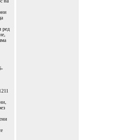
с на
юни
да
и ред
ие,
яма
6-
1211
ни,
рез
пени
се