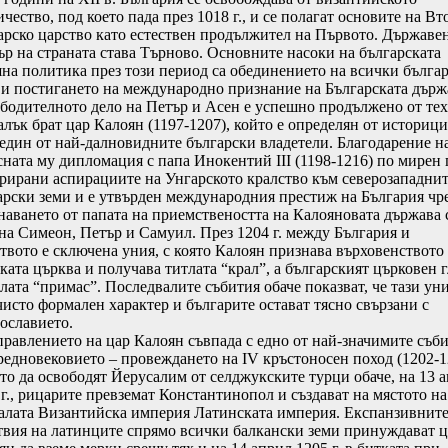
чество, под което пада през 1018 г., и се полагат основите на Вт
арско царство като естествен продължител на Първото. Държаве
ър на страната става Търново. Основните насоки на българската
на политика през този период са обединението на всички бълга
 и постигането на международно признание на Българската държ
бодителното дело на Петър и Асен е успешно продължено от те
алък брат цар Калоян (1197-1207), който е определян от историци
 един от най-далновидните български владетели. Благодарение н
сната му дипломация с папа Инокентий III (1198-1216) по мирен 
арирани аспирациите на Унгарското кралство към северозападни
арски земи и е утвърден международния престиж на България чр
наването от папата на приемствеността на Калояновата държава 
 на Симеон, Петър и Самуил. През 1204 г. между България и
твото е сключена уния, с която Калоян признава върховенството
ката църква и получава титлата “крал”, а българският църковен г
тлата “примас”. Последвалите събития обаче показват, че тази ун
чисто формален характер и българите остават тясно свързани с
ославието.
влението на цар Калоян съвпада с едно от най-значимите съб
редновековието – провеждането на IV кръстоносен поход (1202-1
то да освободят Йерусалим от селджукските турци обаче, на 13 
 г., рицарите превземат Константинопол и създават на мястото на
алата Византийска империя Латинската империя. Експанзивнит
твия на латинците спрямо всички балкански земи принуждават ц