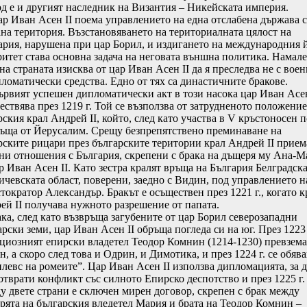
од е и другият наследник на Византия – Никейската империя.
Иван Асен II поема управлението на една отслабена държава с
ана територия. Възстановяването на териториалната цялост на
ария, нарушена при цар Борил, и издигането на международния 
ритет става основна задача на неговата външна политика. Намал
а страната изисква от цар Иван Асен II да я преследва не с воен
пломатически средства. Едно от тях са династичните бракове.
ият успешен дипломатически акт в този насока цар Иван Асен
ествява през 1219 г. Той се възползва от затрудненото положение
ския крал Андрей II, който, след като участва в V кръстоносен п
ръща от Йерусалим. Срещу безпрепятствено преминаване на
рските рицари през българските територии крал Андрей II прием
ни отношения с България, скрепени с брака на дъщеря му Ана-М
р Иван Асен II. Като зестра кралят връща на България Белградска
ичевската област, поверени, заедно с Видин, под управлението н
тократор Александър. Бракът е осъществен през 1221 г., когато к
ей II получава нужното разрешение от папата.
, след като възвръща загубените от цар Борил северозападни
рски земи, цар Иван Асен II обръща погледа си на юг. През 1223 
циозният епирски владетел Теодор Комнин (1214-1230) превзема
, а скоро след това и Одрин, и Димотика, и през 1224 г. се обява
илевс на ромеите”. Цар Иван Асен II използва дипломацията, за д
отврати конфликт със силното Епирско деспотство и през 1225 г.
у двете страни е сключен мирен договор, скрепен с брак между
рята на българския вледетел Мария и брата на Теодор Комнин –