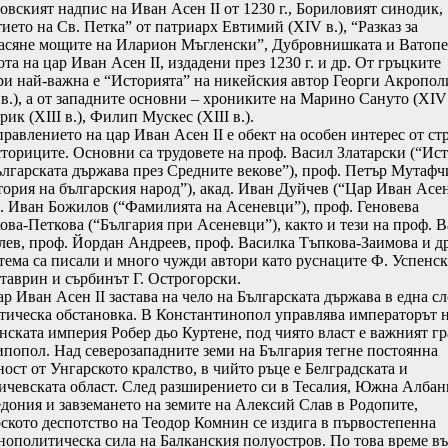
овският надпис на Иван Асен II от 1230 г., Бориловият синодик,
ието на Св. Петка” от патриарх Евтимий (ХIV в.), “Разказ за
асяне мощите на Иларион Мъгленски”, Дубровнишката и Ватопе
та на цар Иван Асен II, издадени през 1230 г. и др. От гръцките
ри най-важна е “Историята” на никейския автор Георги Акропол
 в.), а от западните основни – хрониките на Марино Сануто (ХIV 
ик (ХIII в.), Филип Мускес (ХIII в.).
влението на цар Иван Асен II е обект на особен интерес от ст
сториците. Основни са трудовете на проф. Васил Златарски (“Ис
ългарската държава през Средните векове”), проф. Петър Мутафч
тория на българския народ”), акад. Иван Дуйчев (“Цар Иван Асен 
. Иван Божилов (“Фамилията на Асеневци”), проф. Геновева
ова-Петкова (“България при Асеневци”), както и тези на проф. 
лев, проф. Йордан Андреев, проф. Василка Тъпкова-Заимова и д
 тема са писали и много чужди автори като руснаците Ф. Успенск
итаврин и сърбинът Г. Острогорски.
Иван Асен II застава на чело на Българската държава в една с
тическа обстановка. В Константинопол управлява императорът 
нската империя Робер дьо Куртене, под чиято власт е важният гр
попол. Над северозападните земи на България тегне постоянна
ност от Унгарското кралство, в чийто ръце е Белградската и
ичевската област. След разширението си в Тесалия, Южна Албан
дония и завземането на земите на Алексий Слав в Родопите,
ското деспотство на Теодор Комнин се издига в първостепенна
нополитическа сила на Балканския полуостров. По това време в