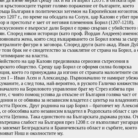
н да вземе мерки срещу тях и на 14 април 1205 г. в битката при
н кръстоносците търпят голямо поражение от българите, което
ръща България в политически хегемон на Европейския югоизток
 1207 г., по време на обсадата на Солун, цар Калоян е убит пр
вор и престолът е зает от неговия племенник Борил (1207-1218).
усионен е въпросът дали Борил е пряко свързан с убийството 
ян. Според някои историци (като проф. Йордан Андреев) именно
лояновата жена, която след възцаряването си Борил взема за съпр
ентралните фигури в заговора. Според други (като акад. Иван Ду
 този брак не е свидетелство за съзаклятие от страна на Борил, а
егитимиране на властта.
ството на цар Калоян предизвиква сериозни сътресения в
арското общество. Срещу цар Борил се оформя силна болярска
иция, което го принуждава да изгони от страната малолетните с
сен I – Иван Асен и Александър. Първоначално те намират убеж
куманите, а след това, най-вероятно, в руското Галичко княжеств
чалото на Бориловото управление брат му Стрез избягва при
ите, с чиято помощ успява да откъсне от България голяма част от
дония и се обявява за независим владетел с център на владеният
остта Просек. Друг роднина на цар Борил – братовчет му Алекси
, се обособява като независим владетел в Родопската област с це
остта Цепина. Така единството на Българската държава рухва. О
вътрешна слабост на България през 1208 г. се възползват унгарци
о завземат Белградската и Браничевската област и сърбите, които
вояват Ниш и околностите му.