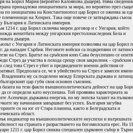
ря на Борил Мария (вероятно Калоянова дъщеря). Няма сведения
страна принадлежи инициативата за мира, но вероятно през съща
на по инициатива на Константинопол цар Борил се оженва за едн
е племенници на Хенрих. Така още повече се затвърждава съюза
у България и Латинската империя.
1214 г. цар Борил сключва мирен договор и с Унгария, който
вижда женитбата между унгарския престолонаследник Бела и
ловата дъщеря.
ът с Унгария и Латинската империя позволява на цар Борил п
 г. да нападне Сърбия. Неговите войски са подкрепяни от латинс
тези на Стрез. Братът на сръбския княз Сава безуспешно се опитв
беди Стрез да участва в похода срещу своя закрилник – сръбския 
о след това Стрез е убит и предвидените военни действия се
ратяват. Предполага се, че в убийството на Стрез е замесен имен
. Владенията му са поделени между Епирската държава и латинц
 българският цар губи своя основен съюзник.
азата на тези факти външнополитическата дейност на цар Бор
 да се определи като неуспешна. Той проявява характерната за
ите Асеневци държавна енергия, но му липсва талант на пълков
ичките му начинания завършват без успех. България загубва
ториите си на юг от Стара планина, както и Белградската и
ичевската област.
 индикатор на външнополитическите неуспехи и вътрешната
абилност на страната е разрастването на богомилската ерес. На 1
уари 1211 г. цар Борил свиква специален църковен събор в Търно