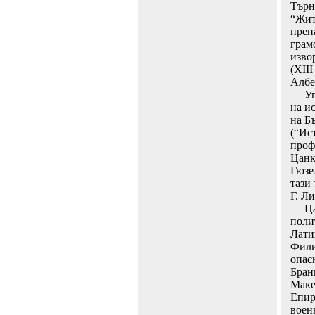
Търн
“Жит
прен
грамо
изво
(ХIII
Албер
Упра
на и
на Б
(“Ис
проф
Цанк
Гюзе
тази
Г. Л
Цар 
поли
Лати
Фили
опас
Бран
Маке
Епир
воен