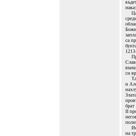
къде
нака
Цар 
сред
обла
Божи
запл
са п
бунта
1213-
През
Слав
външ
си вр
Тази
и Ал
нахл
Злат
пров
брат
II п
него
поли
Исто
на т