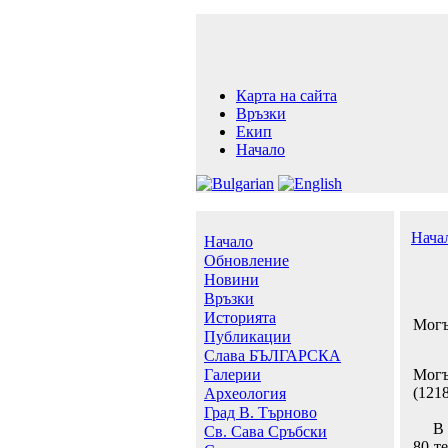
Карта на сайта
Връзки
Екип
Начало
Нача
Начало
Обновление
Новини
Връзки
Историята
Могъ
Публикации
Слава БЪЛГАРСКА
Галерии
Могъ
(1218
Археология
Град В. Търново
В ре
Св. Сава Сръбски
80-т