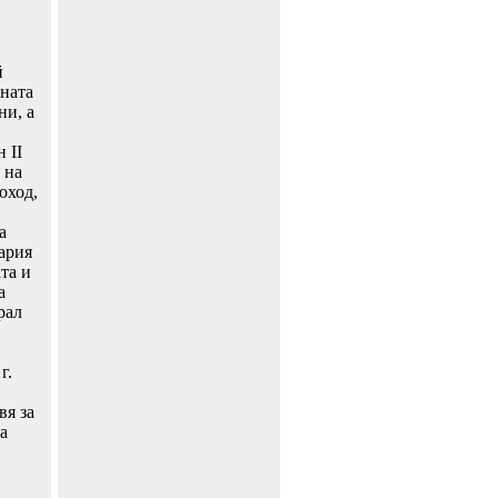
й
ената
ни, а
 II
 на
оход,
а
ария
та и
а
рал
г.
вя за
а