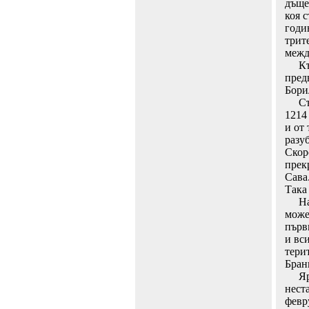
дъще
коя 
годи
трит
межд
Към 
пред
Бори
Съюз
1214
и от 
разу
Скор
прек
Сава
Така
На б
може
първ
и вс
тери
Бран
Ярък
нест
февр