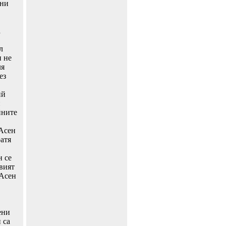
ени
а
л
и не
ля
ез
ий
и
йните
 Асен
атя
н се
овият
 Асен
ени
 са