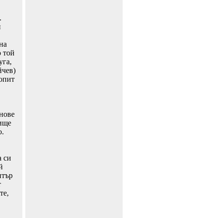
.
и
на
 той
уга,
йчев)
 опит
инове
ище
о.
а си
й
нтър
т
те,