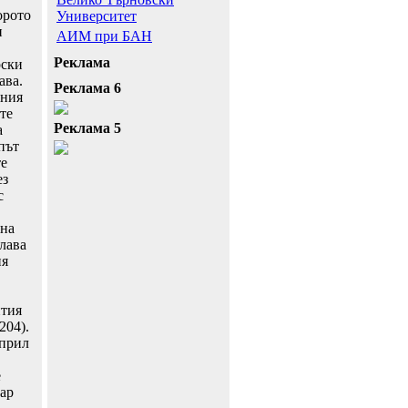
орото
Университет
н
АИМ при БАН
Реклама
рски
ава.
Реклама 6
хния
те
Реклама 5
а
път
те
ез
с
 на
лава
ия
ития
204).
април
е
ар