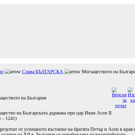
ло
Слава БЪЛГАРСКА
Могъществото на Българ
ществото на България
щество на Българската държава при цар Иван Асен ІІ
 – 1241)
зултат от успешното въстание на братята Петър и Асен в края 
е години на ХII в. България се освобождава от византийското