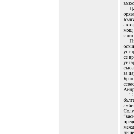
възх
Цар 
оряз
Бълг
авто
мощ н
с ди
Първ
осъщ
унгар
се в
унга
съюз
за ца
Бран
севас
Андр
Така
бълга
амби
Солун
“вас
пред
межд
дъще