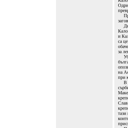
Калоя
Одри
прев
През
заго
Диск
Кало
и Ка
са ц
обаче
за л
Убий
бълг
опоз
на А
при 
В на
сърб
Маке
креп
Слав
креп
тази 
коит
прис