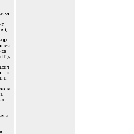
дска
ит
в.),
рана
тория
иев
II”),
Васил
р. По
и и
ложна
на
ад
ия и
ъв