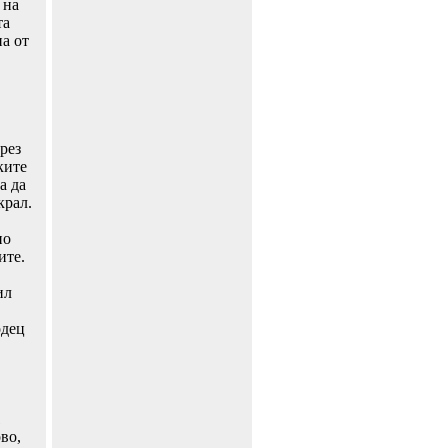
 на
та
а от
рез
ките
а да
крал.
но
ите.
ил
одец
1
во,