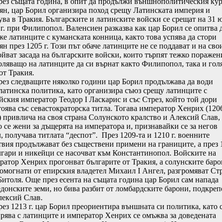
 същата година, в опит да продължи външнополитическия кур
ян, цар Борил организира поход срещу Латинската империя и
ува в Тракия. Българските и латинските войски се срещат на 31 
 г. при Филипопол. Валенсиен разказва как цар Борил се опитва 
же латинците с куманската конница, както това успява да стори
н през 1205 г. Този път обаче латинците не се поддават и на сво
ойват засада на българските войски, които търпят тежко поражен
оляващо на латинците да си върнат както Филипопол, така и гол
от Тракия.
 следващите няколко години цар Борил продължава да води
латинска политика, като организира съюз срещу латинците с
йския император Теодор I Ласкарис и със Стрез, който той дори
тоява със севастократорска титла. Тогава император Хенрих (120
) привлича на своя страна Солунското кралство и Алексий Слав,
о се жени за дъщерята на императора и, признавайки се за негов
, получава титлата “деспот”. През 1209-та и 1210 г. военните
твия продължават без съществени примени на границите, а през 
ългари и никейци се насочват към Константинопол. Войските на
ратор Хенрих прогонват българите от Тракия, а солунските баро
омогнати от епирския владетел Михаил I Ангел, разгромяват Ст
Битоля. Още през есента на същата година цар Борил сам напада
донските земи, но бива разбит от ломбардските барони, подкре
лексий Слав.
 1213 г. цар Борил преориентира външната си политика, като 
рява с латинците и император Хенрих се омъжва за доведената