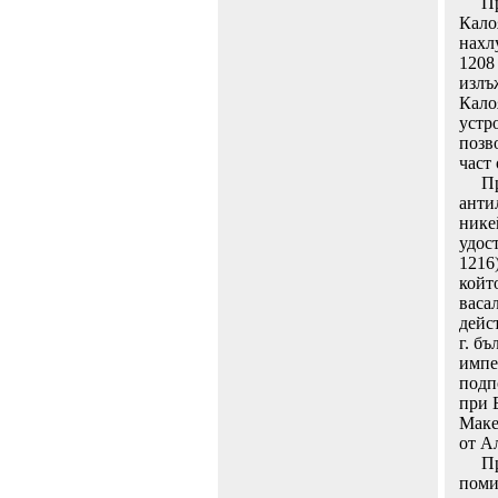
През
Кало
нахл
1208
излъ
Калоя
устр
позв
част 
През
анти
нике
удос
1216
койт
васал
дейс
г. б
импе
подп
при 
Маке
от А
През
поми