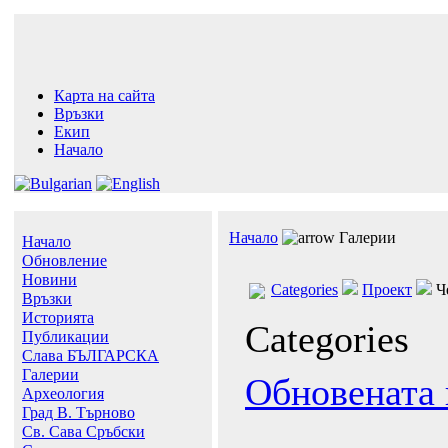
Карта на сайта
Връзки
Екип
Начало
Начало
Галерии
Начало
Обновление
Новини
Categories
Проект
Че
Връзки
Историята
Categories
Публикации
Слава БЪЛГАРСКА
Галерии
Обновената 
Археология
Град В. Търново
Св. Сава Сръбски