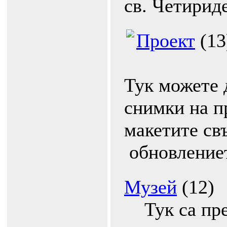
св. Четирид
Проект
(13
Тук можете 
снимки на п
макетите св
обновление
Музей
(12)
Тук са пре