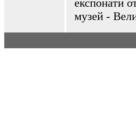
експонати о
музей - Вел