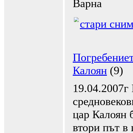
Варна
стари сни
Погребениет
Калоян
(9)
19.04.2007г
средновеков
цар Калоян 
втори път в 