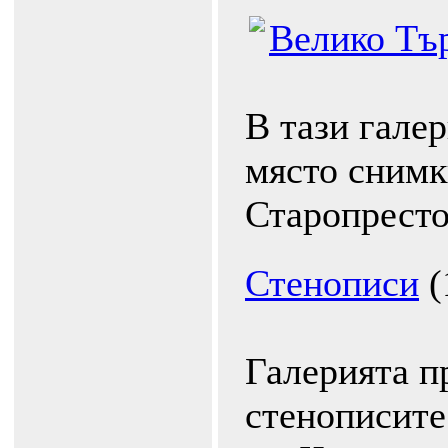
Велико Тъ
В тази гале
място снимки
Старопресто
Стенописи
(
Галерията п
стенописите