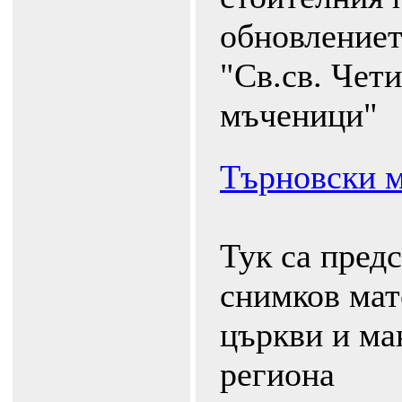
обновлениет
"Св.св. Чет
мъченици"
Търновски 
Тук са пред
снимков мат
църкви и ма
региона