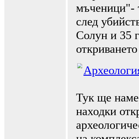
мъченици"- 
след убийст
Солун и 35 
откриването 
Археологи
Тук ще наме
находки отк
археологиче
на комплекс