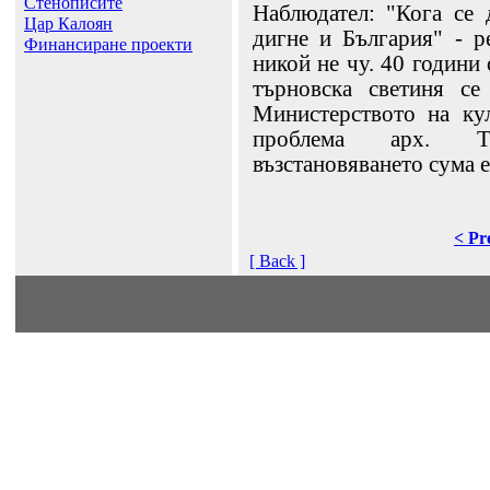
Стенописите
Наблюдател: "Кога се 
Цар Калоян
дигне и България" - р
Финансиране проекти
никой не чу. 40 години
търновска светиня се
Министерството на кул
проблема арх. Т
възстановяването сума е 
< Pr
[ Back ]