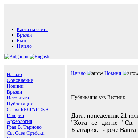
Карта на сайта
Връзки
Екип
Начало
Начало
Новини
Начало
Обновление
Новини
Връзки
Публикация във Вестник
Историята
Публикации
Слава БЪЛГАРСКА
Дата: понеделник 21 юл
Галерии
Археология
"Кога се дигне "Св.
Град В. Търново
България." - рече Ванга 
Св. Сава Сръбски