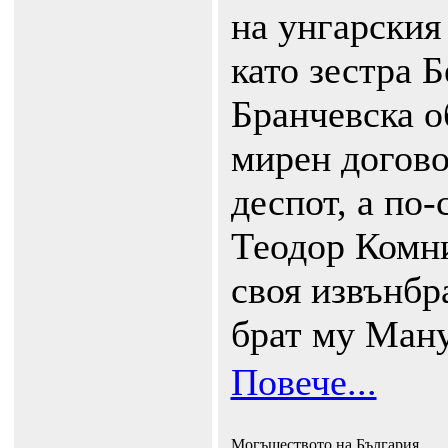
на унгарския
като зестра Б
Бранчевска о
мирен догово
деспот, а по
Теодор Комни
своя извънбр
брат му Ман
Повече...
Могъществото на България