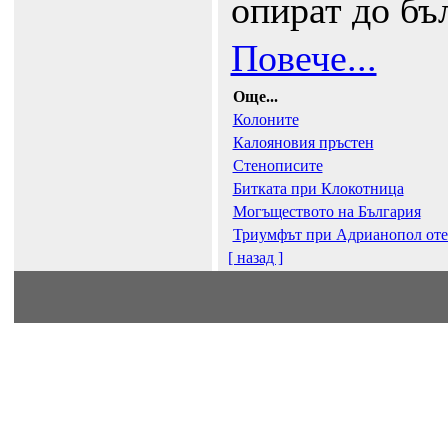
опират до бъ
Повече...
Още...
Колоните
Калояновия пръстен
Стенописите
Битката при Клокотница
Могъществото на България
Триумфът при Адрианопол отек
[ назад ]