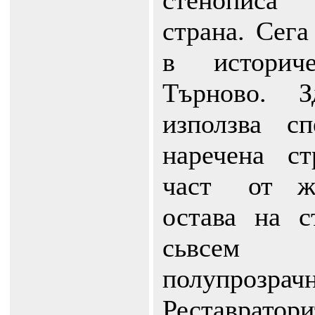
стенописа
страна. Сега
в историч
Търново. 
използва сп
наречена с
част от ж
остава на с
сьвсем
полупрозрачн
Реставратор