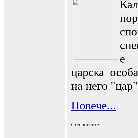
Кал
по
с
спе
е 
царска особ
на него "цар"
Повече...
Стенописите