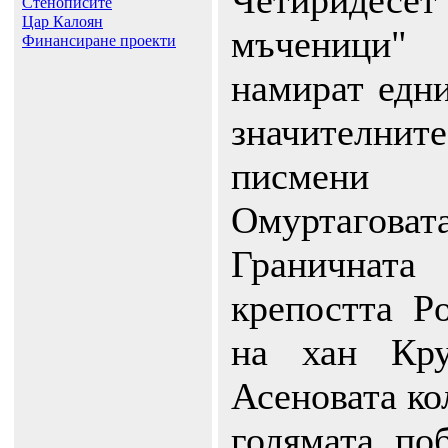
Четиридесет
Стенописите
Цар Калоян
мъчениц
Финансиране проекти
намират едни
значителните
писмени
Омуртагова
Гранична
крепостта Р
на хан Кру
Асеновата ко
голямата по