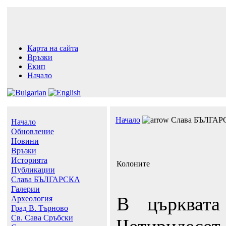
Карта на сайта
Връзки
Екип
Начало
Начало
Слава БЪЛГАР
Начало
Обновление
Новини
Връзки
Историята
Колоните
Публикации
Слава БЪЛГАРСКА
Галерии
В църквата
Археология
Град В. Търново
Св. Сава Сръбски