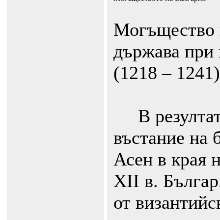
Могъщество 
държава при 
(1218 – 1241)
В резултат 
въстание на 
Асен в края н
ХII в. Бълга
от византийс