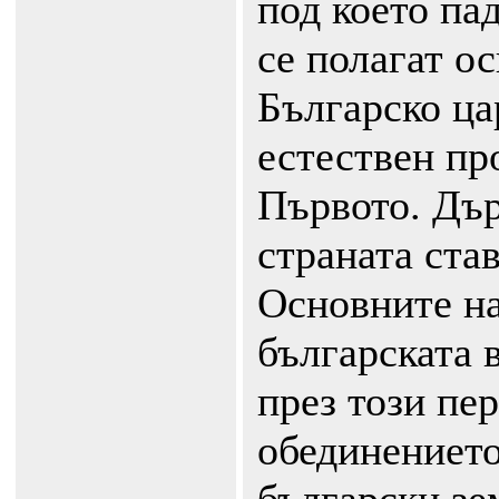
под което пад
се полагат о
Българско ца
естествен пр
Първото. Дъ
страната ста
Основните на
българската 
през този пе
обединението