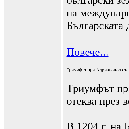
български зе
на междунар
Българската 
Повече...
Триумфът при Адрианопол отек
Триумфът пр
отеква през в
В 1204 г. на 