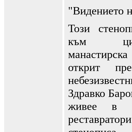
"Видението 
Този стено
към цик
манастирска
открит пр
небезизве
Здравко Баро
живее в
реставрат