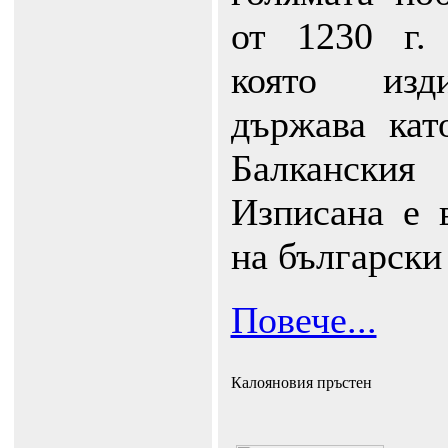
от 1230 г.
която изди
държава ка
Балкански
Изписана е 
на български
Повече...
Калояновия пръстен