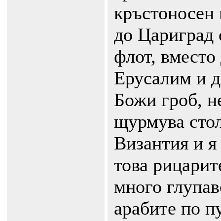
кръстоносен 
до Цариград 
флот, вместо
Ерусалим и д
Божи гроб, н
щурмува стол
Византия и я
това рицарите
много глупаво
арабите по п