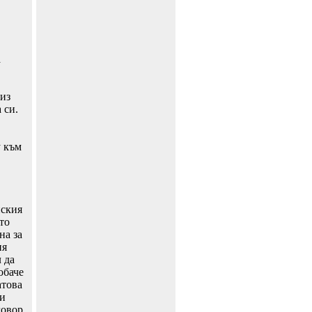
а
из
 си.
у към
нския
то
на за
ия
 да
обаче
атова
ри
говор