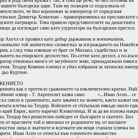
ал в родствена връзка с тях, а това ще рече, че бил потомък на
гашните български царе. Тази му позиция се подсилвала от
оятелството, че бил коронован за император от охридския
епископ Димитър Хоматиан – правоприемника на преславските 
дските патриарси. Това правело представителите на династията
евци да изглеждат само като узурпатори на българския престол.
ор Ангел се проявил като добър държавник и военачалник.
оначално той значително спомогнал за изграждането на Никейск
рия, а след това извикан от брат си Михаил, съдействал и за
ването на епирското деспотство. По-сетне като деспот, а по-късн
ратор отвоювал много от загубените земи, принадлежали някога
нтия. Теодор Комнин пленил и убил избрания за латински импер
 дьо Куртене.
ЖЕНИЕТО
енията как е протекло сражението са изключително кратки. Най
обният извор – Г. Акрополит казва само: «...Иван Асен... се
ъл смело в сражението, като закачил на знамето, както казват ня
ената клетва на Теодор. Войските се сблъскали някъде около едн
о край Еврос, което наричат Клокотница. И за да ви изложа накр
ко, Теодор бил решително победен от българите и скитите. Бил
ен от враговете той и мнозина от роднините му, от висшите
ностни лица и знатните и всичките им вещи станали плячка на
арите. Иван Асен се отнесъл към плененото множество