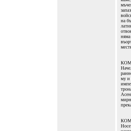
мъче
запа
войс
на б
лати
отво
няма
въор
мест
КОМ
Наче
ранн
му и
импе
трон
Асен
мирн
прек
КОМ
Носе