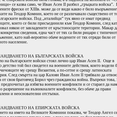
ници» се казва само, че Иван Асен ІІ разбил „гръцката войска”.
зените фрески от ХІІІв. може да се види какво е било въоръжение
ките на Теодор Комнин, което не се различавало съществено от т
ългарските войски. Под „италийци” тук явно се имат предвид
нците, които се били присъединили към Теодор Комнин, след ка
ювал някои от завладените от кръстоносците територии. Макар д
 конкретни сведения, една част от тях са били рицари с типично
ъжение, като най-вероятно обаче водените от тях отряди били от
ното население.
АНДВАНЕТО НА БЪЛГАРСКАТА ВОЙСКА
ло на българските войски стоял лично цар Иван Асен ІІ. Още в
о детство той бил свидетел на военните действия, които водели 
 чичовците му срещу Византия, а по-сетне и срещу латинската
рия. След смъртта на цар Калоян Иван Асен ІІ трябвало да отво
а от своя братовчед Борил чрез гражданска война. Въпреки това,
 предпочитал да избягва военните конфликти и се стараел да на
о разрешение на възникналите конфликти, без обаче да прави
алени и неоснователни отстъпки.
АНДВАНЕТО НА ЕПИРСКАТА ВОЙСКА
нето на името на Великите Комнини показва, че Теодор Ангел с