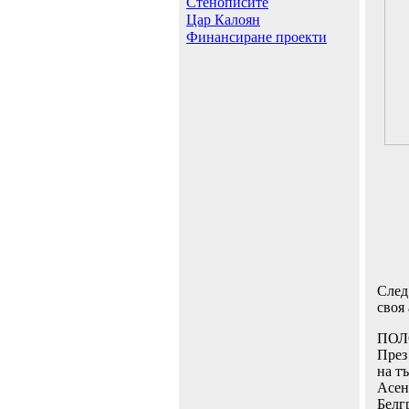
Стенописите
Цар Калоян
Финансиране проекти
След
своя
ПОЛ
През
на т
Асен
Белг