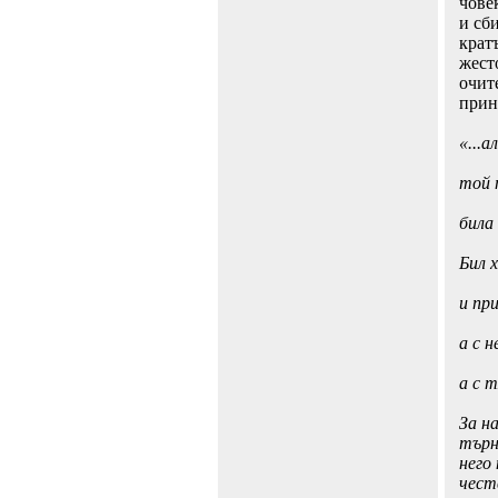
чове
и сб
кратъ
жесто
очит
прин
«...
той 
била
Бил 
и пр
а с 
а с 
За н
търн
него
чест