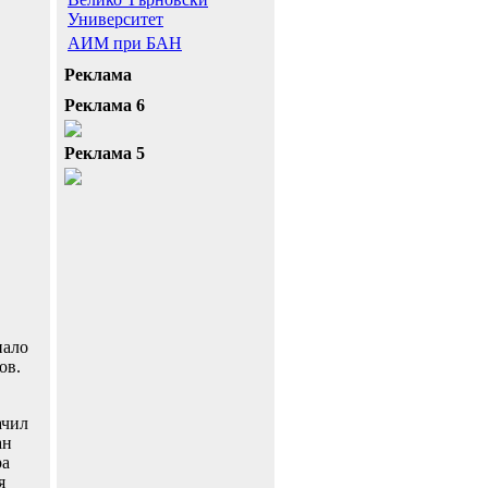
Университет
АИМ при БАН
Реклама
Реклама 6
Реклама 5
нало
ов.
ачил
ан
ра
я