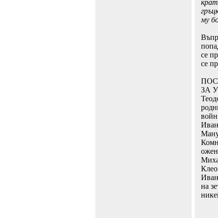
крат
гръц
му бо
Въпр
попа
се пр
се пр
ПОС
ЗА 
Теод
родн
войн
Иван
Ману
Комн
ожен
Миха
Клео
Иван
на з
нике