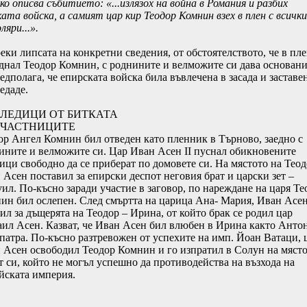
ко описва събитието: «...излязох на война в Романия и разбих
ката войска, а самият цар кир Теодор Комнин взех в плен с всичк
ляри...».
еки липсата на конкретни сведения, от обстоятелството, че в пл
днал Теодор Комнин, с роднините и велможите си дава основани
едполага, че епирската войска била въвлечена в засада и заставе
едаде.
ЛЕДИЦИ ОТ БИТКАТА
УЧАСТНИЦИТЕ
ор Ангел Комнин бил отведен като пленник в Търново, заедно с
ините и велможите си. Цар Иван Асен ІІ пуснал обикновените
ици свободно да се приберат по домовете си. На мястото на Теод
 Асен поставил за епирски деспот неговия брат и царски зет –
ил. По-късно заради участие в заговор, по нареждане на царя Те
ин бил ослепен. След смъртта на царица Ана- Мария, Иван Асен
ил за дъщерята на Теодор – Ирина, от който брак се родил цар
ил Асен. Казват, че Иван Асен бил влюбен в Ирина както Анто
патра. По-късно разтревожен от успехите на имп. Йоан Ватаци, 
 Асен освободил Теодор Комнин и го изпратил в Солун на мяст
ет си, който не могъл успешно да противодейства на възхода на
йската империя.