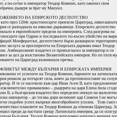
от, а по-сетне и император Теодор Комнин, като оженил своя
нбрачна дъщеря за брат му Мануил.
ОЖЕНИЕТО НА ЕПИРСКОТО ДЕСПОТСТВО
 като през 1204г. кръстоносците превзели Цариград, някогашнат
рия се разпаднала на няколко държавици. Епирското деспотство
икнало в европейските предели на империята. След разгрома на
тоносците при Одрин и последвалото по-късно убийство на марк
фаций Монфератски, деспотството бързо разширило територията
ено заслуга за просперитета на Епирската държава имал Теодор
ин. Амбициозният владетел се провъзгласил за император и си
авил за цел да възстанови Византийската империя. Но по пътя м
юването на Цариград възникнала пречка.
ФЛИКТЪТ МЕЖДУ БЪЛГАРИЯ И ЕПИРСКАТА ИМПЕРИЯ
ревожени от успехите на Теодор Комнин, бароните на латинската
рия решили да потърсят сила, която да противопоставят на солу
ратор. И те се насочили към цар Иван Асен ІІ, като предложение
 изключително примамливо – дъщерята на царя Елена била сгоде
уин ІІ, а българския владетел бил определен опекун на малолетн
нски император – до тогава дори великият цар Симеон І не могъл
игне подобен успех въпреки многобройните усилия. Този съюз 
репятствал плановете на Теодор Комнин да отвоюва Цариград. З
решил преди да настъпи срещу Латинската империя, да си осигу
 откъм България. Теодор Комнин вероломно нарушил мирния до