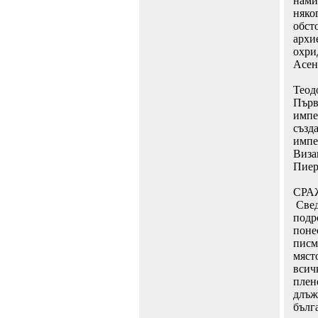
намир
няко
обст
архи
охри
Асен
Теод
Първ
импе
създа
импе
Виза
Пиер
СРА
Свед
подр
понес
писм
мяст
всич
плен
длъж
бълг