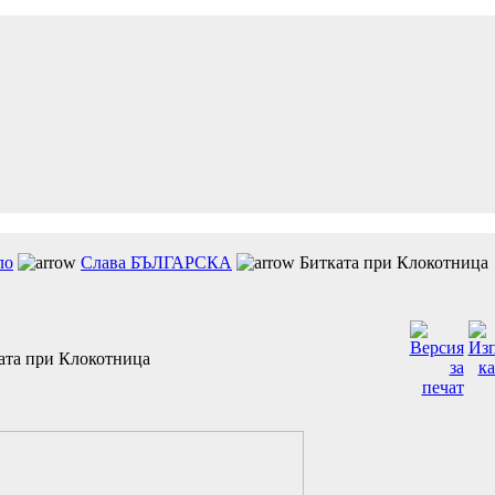
ло
Слава БЪЛГАРСКА
Битката при Клокотница
ата при Клокотница