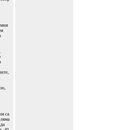
рмия
ем
а
,
о
а
:
ните,
он,
ия са
оляма
 да
в. 40