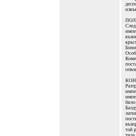
десп
извъ
ПОЛ
След
импе
възн
кръс
Бони
Особ
Комн
пост
отво
КОН
Разт
импе
импе
било
Балд
лати
пост
възп
той 
тила