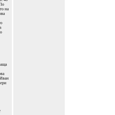
 По
то на
ова
то
а
то
баща
юва
 Иван
мери
е