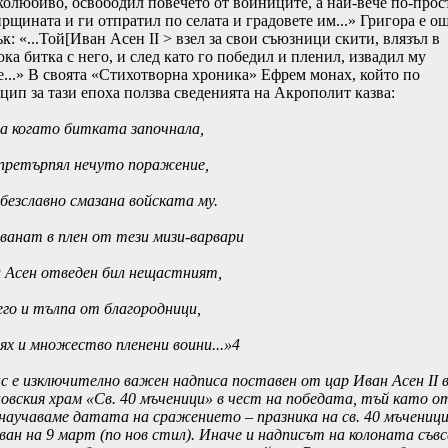
колюбиво, освободил повечето от войниците, а най-вече по-прос
ирщината и ги отпратил по селата и градовете им...» Григора е о
к: «...Той[Иван Асен ІІ > взел за свои съюзници скити, влязъл в
ка битка с него, и след като го победил и пленил, извадил му
е...» В своята «Стихотворна хроника» Ефрем монах, който по
цип за тази епоха ползва сведенията на Акрополит казва:
ала когато битката започнала,
претърпял нечуто поражение,
 безславно смазана войската му.
хванат в плен от тези мизи-варвари
и Асен отведен бил нещастният,
него и тълпа от благородници,
тях и множество пленени воини...»4
ас е изключително важен надписа поставен от цар Иван Асен ІІ 
овския храм «Св. 40 мъченици» в чест на победата, тъй като о
 научаваме датата на сражението – празника на св. 40 мъченици
ван на 9 март (по нов стил). Иначе и надписът на колоната съв