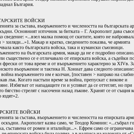
паднал България.
ГАРСКИТЕ ВОЙСКИ
енията за състава, въоръжението и числеността на българската а
скъдни. Основният източник за битката – Г. Акрополит дава съвс
о сведение: «...взел малка помощ от скитите, която не наброявал
 > хиляди...»1. Макар и кратко, сведението показва, че армията
чвала както българската войска, така и кумански съюзници.
ъжението на българската армия, макар да не е подробно описано
 ли съществено се е отличавало от епирската войска, а съдейки п
и фрески от това време и от въоръжението характерно за ХІVв. З
нското въоръжение и тактика Н. Хониат дава следното описание
 война въоръжението им е колчан, [поставен > напрако на слаби
кав лък. Когато настъпи време за война, препускат с викове и
яне. Избягват от нападащите ги и успяват да се оттеглят, но при
о бягство стрелят с насочени назад лъкове. Хранят се от същия к
 яздят»2.
РСКИТЕ ВОЙСКИ
енията за състава, въоръжението и числеността на епирската арм
 оскъдни. Акрополит казва само, че Теодор Комнин: «...събрал г
ка, съставена от ромеи и италийци...». Ефрем само се ограничава
 че епирската войска била голяма, а в надписа на колоната от «С