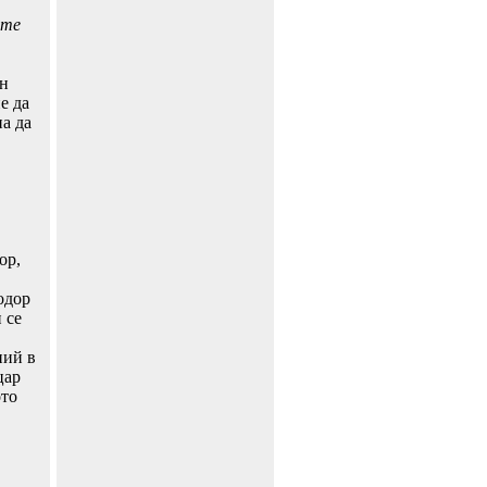
ите
ен
е да
на да
ор,
одор
 се
ний в
цар
ото