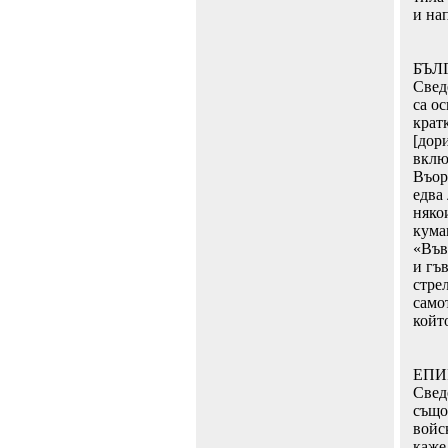
и на
БЪЛ
Свед
са о
кратк
[дори
вклю
Въор
едва
няко
кума
«Във
и гъв
стрел
самот
който
ЕПИ
Свед
също
войс
каже,