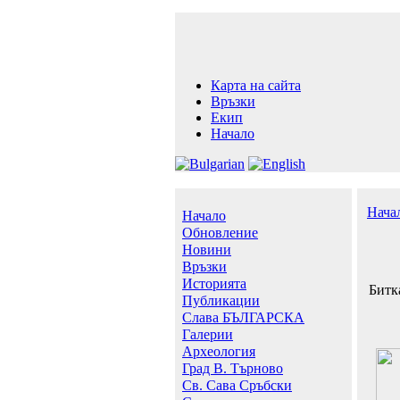
Карта на сайта
Връзки
Екип
Начало
Нача
Начало
Обновление
Новини
Връзки
Историята
Битк
Публикации
Слава БЪЛГАРСКА
Галерии
Археология
Град В. Търново
Св. Сава Сръбски