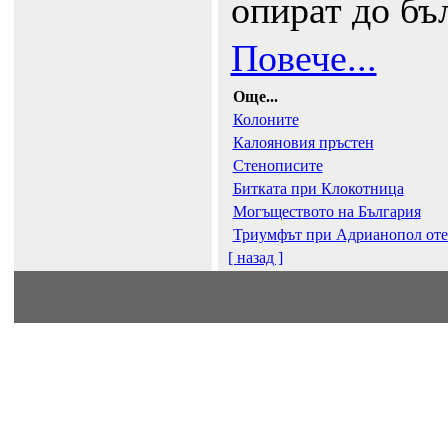
опират до бъ
Повече...
Още...
Колоните
Калояновия пръстен
Стенописите
Битката при Клокотница
Могъществото на България
Триумфът при Адрианопол отек
[ назад ]