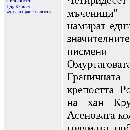
Четиридесет
Стенописите
Цар Калоян
мъчениц
Финансиране проекти
намират едни
значителните
писмени
Омуртагова
Гранична
крепостта Р
на хан Кру
Асеновата ко
голямата по