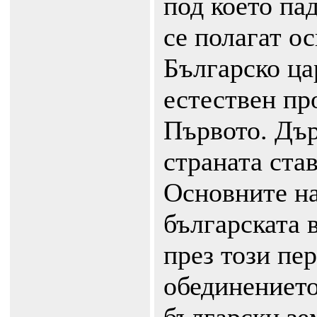
под което пад
се полагат о
Българско ца
естествен пр
Първото. Дъ
страната ста
Основните на
българската 
през този пе
обединението