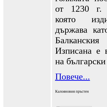
от 1230 г.
която изди
държава ка
Балкански
Изписана е 
на български
Повече...
Калояновия пръстен