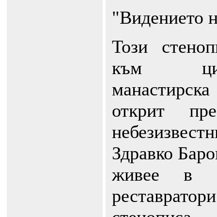
"Видението 
Този стено
към цик
манастирска
открит пр
небезизве
Здравко Баро
живее в
реставрат