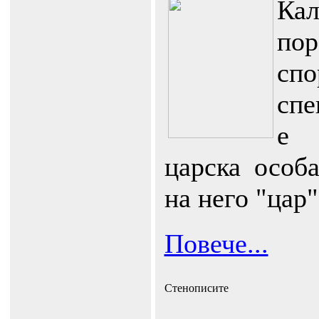
Кал
по
с
спе
е 
царска особ
на него "цар"
Повече...
Стенописите