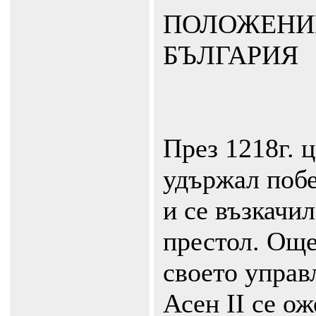
ПОЛОЖЕНИ
БЪЛГАРИЯ
През 1218г. 
удържал побе
и се възкачи
престол. Още
своето управ
Асен ІІ се о