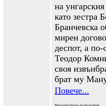
на унгарския
като зестра Б
Бранчевска о
мирен догово
деспот, а по
Теодор Комни
своя извънбр
брат му Ман
Повече...
Могъществото на България