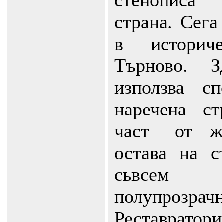
стенописа
страна. Сега
в историч
Търново. 
използва сп
наречена с
част от ж
остава на с
сьвсем
полупрозрачн
Реставратор