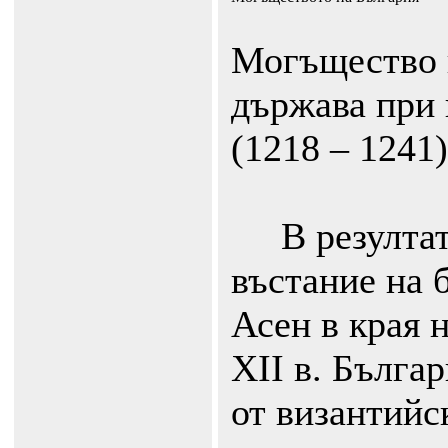
Могъщество 
държава при 
(1218 – 1241)
В резултат 
въстание на 
Асен в края н
ХII в. Бълга
от византийс