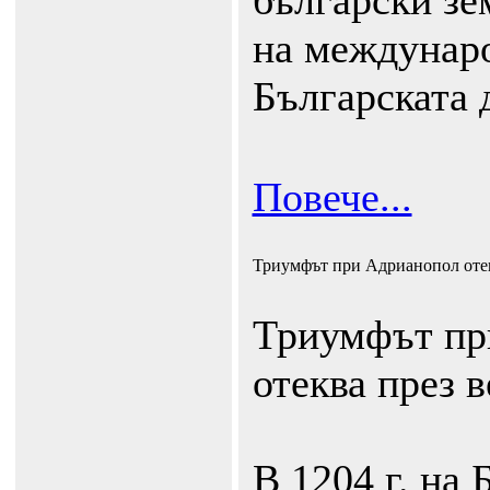
български зе
на междунар
Българската 
Повече...
Триумфът при Адрианопол отек
Триумфът пр
отеква през в
В 1204 г. на 