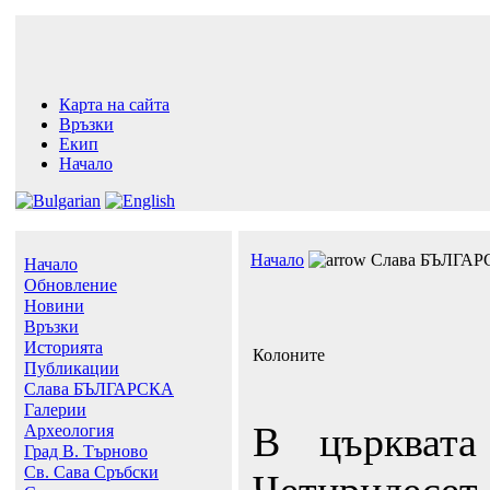
Карта на сайта
Връзки
Екип
Начало
Начало
Слава БЪЛГАР
Начало
Обновление
Новини
Връзки
Историята
Колоните
Публикации
Слава БЪЛГАРСКА
Галерии
В църквата
Археология
Град В. Търново
Св. Сава Сръбски