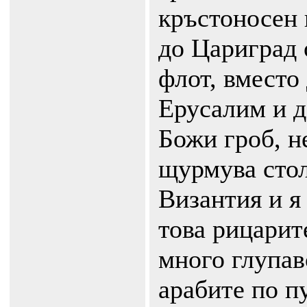
кръстоносен 
до Цариград 
флот, вместо
Ерусалим и д
Божи гроб, н
щурмува стол
Византия и я
това рицарите
много глупаво
арабите по п