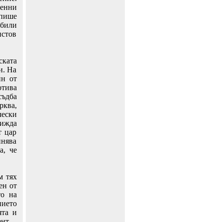
енни
пише
 били
истов
ската
и. На
ин от
отива
съдба
рква,
чески
вижда
т цар
инява
а, че
м тях
ен от
то на
нието
ята и
ент –