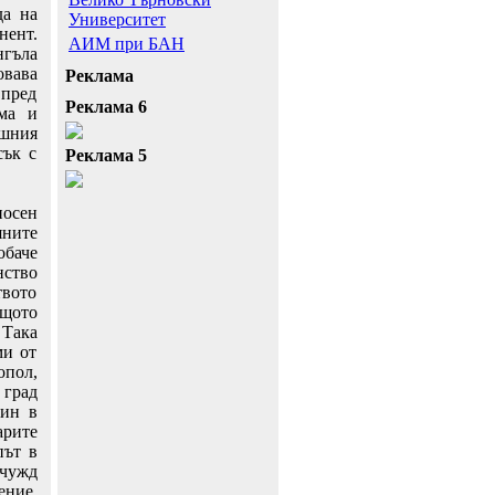
да на
Университет
нент.
АИМ при БАН
нгъла
овава
Реклама
 пред
Реклама 6
ема и
ешния
сък с
Реклама 5
носен
яните
обаче
нство
твото
ъщото
 Така
ми от
опол,
 град
уин в
арите
път в
 чужд
ение.