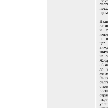
бълг
пред
прем
Нал
лати
и п
импе
на в
цар.
вижд
знам
на б
Жоф
обсаж
до у
жите
бъл
бъл
стъл
воен
отр
първ
увли