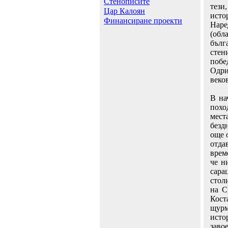
Стенописите
тези
Цар Калоян
исто
Финансиране проекти
Наре
(обл
бълг
стен
побе
Одри
веко
В на
похо
мест
безд
още о
отда
врем
че н
сара
стол
на С
Кост
щурм
исто
заво