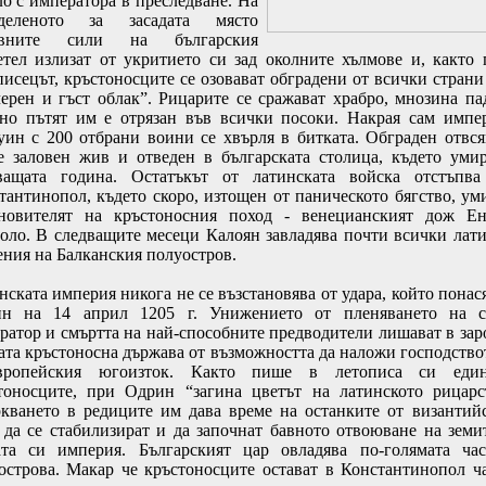
ло с императора в преследване. На
еделеното за засадата място
овните сили на българския
етел излизат от укритието си зад околните хълмове и, както
писецът, кръстоносците се озовават обградени от всички страни
черен и гъст облак”. Рицарите се сражават храбро, мнозина па
 но пътят им е отрязан във всички посоки. Накрая сам импе
уин с 200 отбрани воини се хвърля в битката. Обграден отвся
е заловен жив и отведен в българската столица, където уми
ващата година. Остатъкът от латинската войска отстъпв
тантинопол, където скоро, изтощен от паническото бягство, ум
новителят на кръстоносния поход - венецианският дож Е
оло. В следващите месеци Калоян завладява почти всички лат
ения на Балканския полуостров.
нската империя никога не се възстановява от удара, който понас
н на 14 април 1205 г. Унижението от пленяването на с
ратор и смъртта на най-способните предводители лишават в за
ата кръстоносна държава от възможността да наложи господство
вропейския югоизток. Както пише в летописа си еди
тоносците, при Одрин “загина цветът на латинското рицарс
кването в редиците им дава време на останките от византий
 да се стабилизират и да започнат бавното отвоюване на земи
ата си империя. Българският цар овладява по-голямата ча
острова. Макар че кръстоносците остават в Константинопол ч