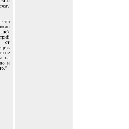
 си и
ежду
ската
могли
ане).
трий
н от
ация,
та не
та на
зно и
то.”