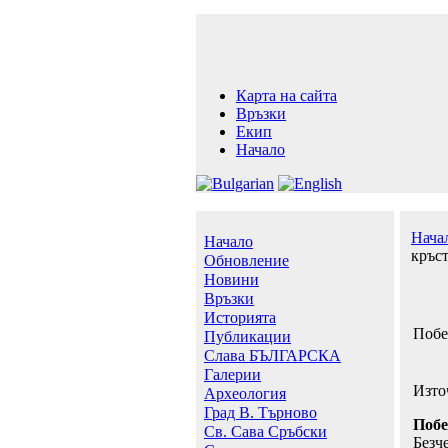
Карта на сайта
Връзки
Екип
Начало
Нача
Начало
кръс
Обновление
Новини
Връзки
Историята
Побе
Публикации
Слава БЪЛГАРСКА
Галерии
Изто
Археология
Град В. Търново
Побе
Св. Сава Сръбски
Безч