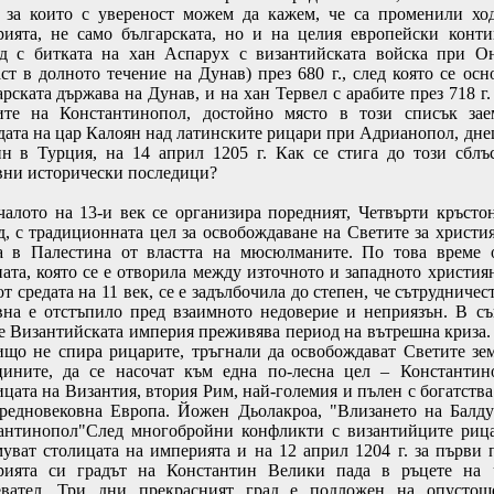
, за които с увереност можем да кажем, че са променили хо
рията, не само българската, но и на целия европейски конти
д с битката на хан Аспарух с византийската войска при О
аст в долното течение на Дунав) през 680 г., след която се осн
арската държава на Дунав, и на хан Тервел с арабите през 718 г.
ите на Константинопол, достойно място в този списък за
дата на цар Калоян над латинските рицари при Адрианопол, дн
н в Турция, на 14 април 1205 г. Как се стига до този сблъ
вни исторически последици?
чалото на 13-и век се организира поредният, Четвърти кръсто
д, с традиционната цел за освобождаване на Светите за христи
а в Палестина от властта на мюсюлманите. По това време 
ната, която се е отворила между източното и западното христия
т средата на 11 век, се е задълбочила до степен, че сътрудничес
вна е отстъпило пред взаимното недоверие и неприязън. В с
е Византийската империя преживява период на вътрешна криза.
ищо не спира рицарите, тръгнали да освобождават Светите зе
цините, да се насочат към една по-лесна цел – Константин
ицата на Византия, втория Рим, най-големия и пълен с богатства
редновековна Европа. Йожен Дьолакроа, "Влизането на Балд
антинопол"След многобройни конфликти с византийците риц
уват столицата на империята и на 12 април 1204 г. за първи 
рията си градът на Константин Велики пада в ръцете на
евател. Три дни прекрасният град е подложен на опустош