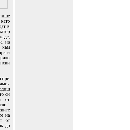
 пише
 като
дат в
ратор
къде,
ра на
а към
ира и
нрико
ински
я при
амия
родиш
то си
н от
тво”.
ските
те на
ст от
ак до