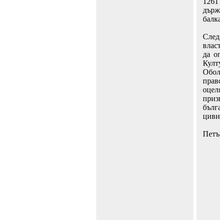
1261
дър
балк
След
влас
да о
Култ
Обо
прав
оцел
приз
бълг
циви
Петъ