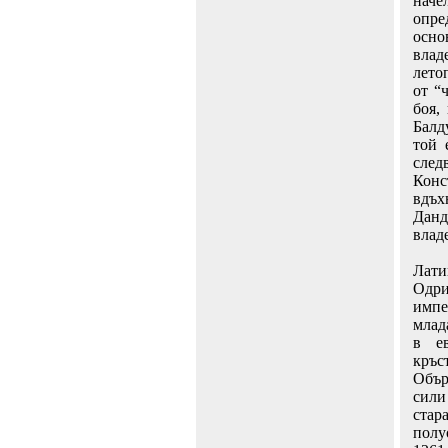
наче
опр
осн
влад
лето
от “
боя,
Балд
той 
след
Конс
вдъх
Данд
влад
Лати
Одри
импе
млад
в е
кръс
Обър
сили
стар
полу