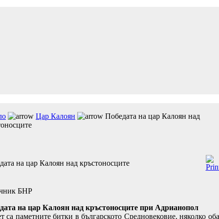
ло
Цар Калоян
Победата на цар Калоян над
тоносците
дата на цар Калоян над кръстоносците
чник БНР
дата на цар Калоян над кръстоносците при Адрианопол
ет са паметните битки в българското Средновековие, няколко оба