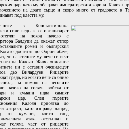
арския цар, като му обещават императорската корона. Калоян п
ложението на драго сърце и скоро много от градовете в Т
инават под властта му.
ичните в Константинопол
нски сили веднага се организират
отеглят на поход начело с
ратора Балдуин да окажат отпор
ъстаналите ромеи и българския
 Когато достигат до Одрин обаче,
ат, че на стените му вече се веят
ената на Калоян. Живо описание
итката ни е оставил очевидецът
роа дьо Вилардуен. Рицарите
дат града, но когато вече са близо
спеха, на помощ на неговите
ли начело на голяма войска от
гари и кумани идва самият
гарски цар. След първите
кновения Калоян прибягва до
на хитрост, като изпраща напред
яд от кумани, които след
оначалната атака отстъпват и
чат голяма част от рицарите