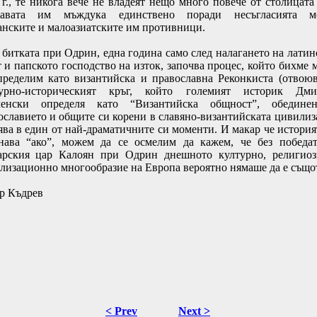
 г., те никога вече не владеят нещо много повече от столицата
жавата им мъждука единствено поради несъгласията м
анските и малоазиатските им противници.
 битката при Одрин, една година само след налагането на латин
т и папското господство на изток, започва процес, който бихме 
пределим като византийска и православна Реконкиста (отвоюв
урно-историческият кръг, който големият историк Дми
ленски определя като “Византийска общност”, обедине
ославието и общите си корени в славяно-византийската цивилиз
ява в един от най-драматичните си моменти. И макар че история
нава “ако”, можем да се осмелим да кажем, че без победа
арския цар Калоян при Одрин днешното културно, религио
лизационно многообразие на Европа вероятно нямаше да е също
р Къдрев
< Prev
Next >