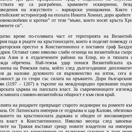
тствата му са разграбени, храмовете осквернени, безц
зведения на изкуството – варварски унищожени. Както 
нтийският историограф на епохата Никита Хониат, дори арабите
човеколюбиви и кротки” от тези “мъже, които носят кръста Хр
менете си”.
ратко време по-голямата част от територията на Византий
рия пада в ръцете на кръстоносците, които я поделят помежду с
раторския престол в Константинопол е поставен граф Балду
дрия. Остават само няколко слаби огнища на византийска съпр
ла Азия и в отдалечените райони на Епир, но и тяхната 
ежда обречена. Най-тежък удар понася Византийската цъ
инена на Римския папа, който след дългогодишни дипломати
ия да наложи духовното си върховенство на изток, сега 
ожност да го стори със силата на оръжието. Дори българския
ян (1197 – 1207) в търсене на международно признание подч
арската църква на папската власт. За съвременниците изглежд
ославната славяно-византийска общност е към своя край.
лията на рицарите превръщат старото недоверие на ромеите къ
раза. От Латинската империя се отдръпва и цар Калоян, обезпоко
лването на кръстоносната държава и обиден от високомерие
та власт в Константинопол. Няколко месеца след завоева
лите на Тракия въстават срещу новите владетели на импери
лагат съюз на единствения си възможен съюзник в този мом