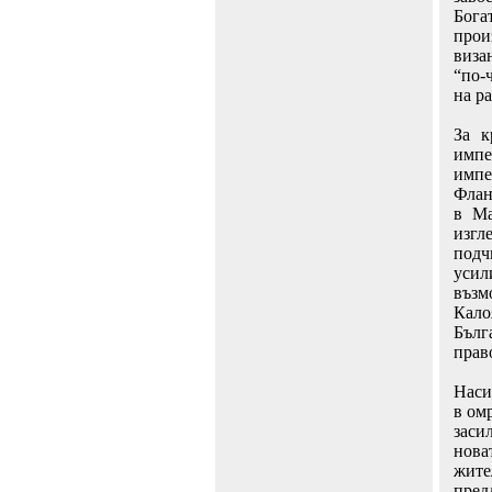
Бога
прои
виза
“по-
на ра
За к
импе
импе
Флан
в Ма
изгл
подч
усил
възм
Кало
Бълг
прав
Наси
в ом
заси
нова
жите
пред