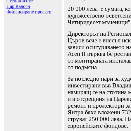
Стенописите
Цар Калоян
20 000 лева е сумата, к
Финансиране проекти
художествено осветлени
Четиридесет мъченици"
Директорът на Региона
Църов вече е внесъл иск
зависи осигуряването на
Асен II църква бе реста
от монтираната инсталац
от подмяна.
За последно пари за ху
инвестирани във Владиш
намиращ се на стотина м
и в отсрещния на Царев
ремонт и прожектори за
Янтра бяха вложени 732
струват 250 000 лева. П
европейските фондове.