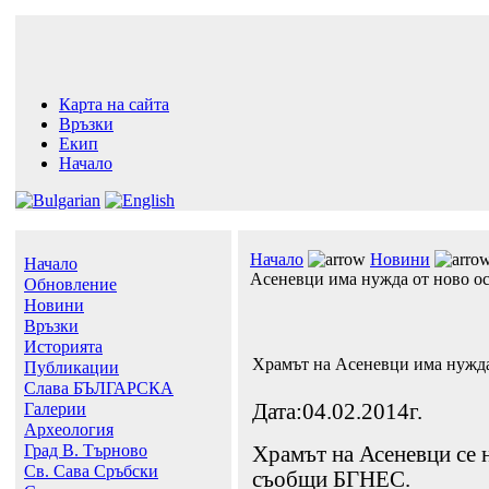
Карта на сайта
Връзки
Екип
Начало
Начало
Новини
Начало
Асеневци има нужда от ново о
Обновление
Новини
Връзки
Историята
Храмът на Асеневци има нужда
Публикации
Слава БЪЛГАРСКА
Галерии
Дата:04.02.2014г.
Археология
Град В. Търново
Храмът на Асеневци се 
Св. Сава Сръбски
съобщи БГНЕС.