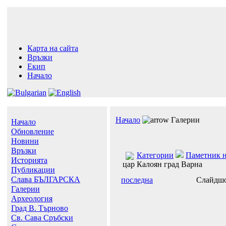
Карта на сайта
Връзки
Екип
Начало
Начало
Галерии
Начало
Обновление
Новини
Връзки
Категории
Паметник н
Историята
цар Калоян град Варна
Публикации
Слава БЪЛГАРСКА
последна
Слайдш
Галерии
Археология
Град В. Търново
Св. Сава Сръбски