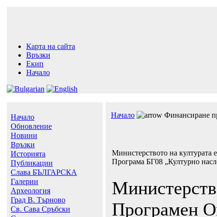
Карта на сайта
Връзки
Екип
Начало
Начало
Финансиране п
Начало
Обновление
Новини
Връзки
Министерството на културата 
Историята
Програма БГ08 „Културно насл
Публикации
Слава БЪЛГАРСКА
Галерии
Министерство
Археология
Град В. Търново
Програмен О
Св. Сава Сръбски