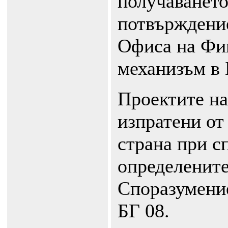
получаването
потвърждение
Офиса на Фи
механизъм в
Проектите на
изпратени от
страна при с
определените
Споразумение
БГ 08.