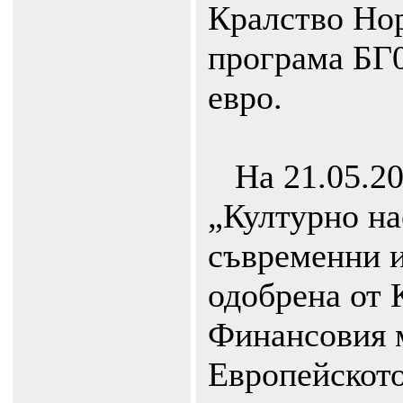
Кралство Нор
програма БГ0
eвро.
На 21.05.20
„Културно на
съвременни и
одобрена от 
Финансовия 
Европейскот