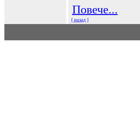
Повече...
[ назад ]