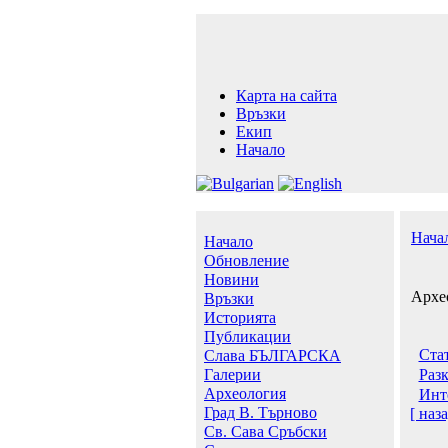
Карта на сайта
Връзки
Екип
Начало
Нача
Начало
Обновление
Новини
Архе
Връзки
Историята
Публикации
Ста
Слава БЪЛГАРСКА
Галерии
Разк
Археология
Инт
Град В. Търново
[ наза
Св. Сава Сръбски