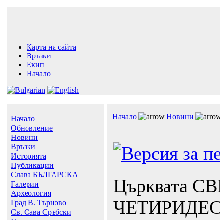
Карта на сайта
Връзки
Екип
Начало
Начало
Новини
Начало
Обновление
Новини
Връзки
Историята
Публикации
Слава БЪЛГАРСКА
Църквата С
Галерии
Археология
ЧЕТИРИДЕ
Град В. Търново
Св. Сава Сръбски