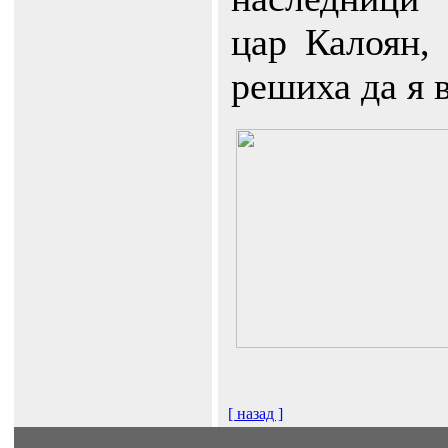
цар Калоян,
решиха да я в
[ назад ]