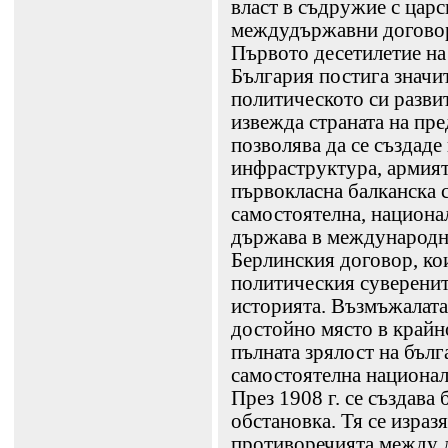
власт в съдружие с царс
междудържавни договори
Първото десетилетие на 
България постига значи
политическото си разви
извежда страната на пр
позволява да се създаде
инфраструктура, армият
първокласна балканска с
самостоятелна, национа
държава в международн
Берлинския договор, ко
политическия суверените
историята. Възмъжалата
достойно място в крайно
пълната зрялост на бълг
самостоятелна национал
През 1908 г. се създава
обстановка. Тя се израз
противоречията между д