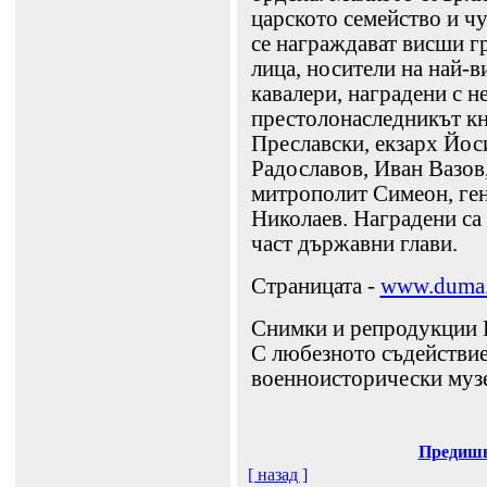
царското семейство и ч
се награждават висши г
лица, носители на най-в
кавалери, наградени с н
престолонаследникът кн
Преславски, екзарх Йос
Радославов, Иван Вазов
митрополит Симеон, ген
Николаев. Наградени са
част държавни глави.
Страницата -
www.duma
Снимки и репродукции 
С любезното съдействи
военноисторически муз
Предиш
[ назад ]