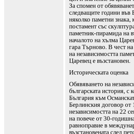
За спомен от обявяванет
следващите години във 
няколко паметни знака, 
постамент със скулптура
паметник-пирамида на в
началото на хълма Царев
гара Търново. В чест н
на независимостта памет
Царевец е възстановен.
Историческата оценка
Обявяването на независи
българската история, с 
България към Османскат
Берлинския договор от 
независимостта на 22 с
на повече от 30-годишна
равноправие в междуна
възстановената след пе