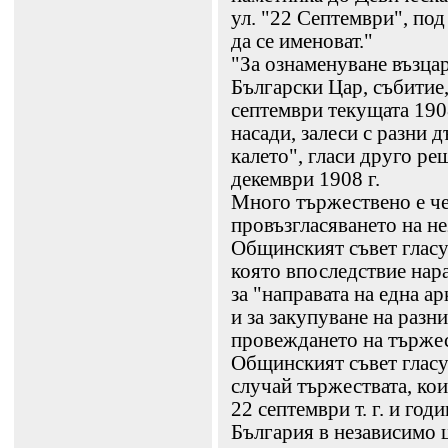
ул. "22 Септември", по
да се именоват."
"За ознаменуване възца
Български Цар, събитие,
септември текущата 1908
насади, залеси с разни 
калето", гласи друго ре
декември 1908 г.
Много тържествено е че
провъзгласяването на н
Общинският съвет гласув
която впоследствие нара
за "направата на една а
и за закупуване на разн
провеждането на тържес
Общинският съвет гласу
случай тържествата, кои
22 септември т. г. и го
България в независимо ц