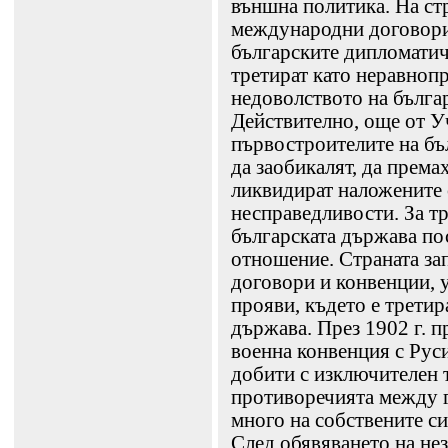
външна политика. На стр
международни договори 
българските дипломатич
третират като неравнопр
недоволството на бълга
Действително, още от У
първостроителите на бъ
да заобикалят, да премах
ликвидират наложените 
несправедливости. За т
българската държава пос
отношение. Страната за
договори и конвенции, 
прояви, където е третир
държава. През 1902 г. п
военна конвенция с Рус
добити с изключителен т
противоречията между г
много на собствените си
След обявяването на нез