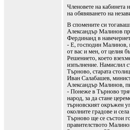
Членовете на кабинета 
на обявяването на неза
В спомените си тогаваш
Александър Малинов пре
Фердинанд в навечериет
- Е, господин Малинов,
от вас и мен, от целия б
Решението, което взехме
изпълнение. Намислил с
Търново, старата столиц
Иван Салабашев, минист
Александър Малинов, п
- Понеже в Търново тря
народ, за да стане цере
търновският окръжен уп
околните градове и села
Търново ще се състои г
правителството Малино