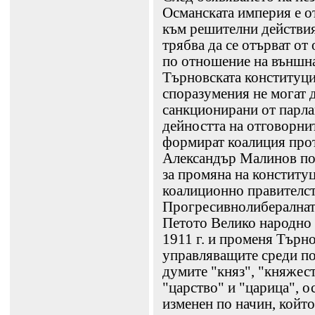
Османската империя е о
към решителни действия
трябва да се отърват от
по отношение на външна
Търновската конституци
споразумения не могат д
санкционирани от парла
дейността на отговорни
формират коалиция прот
Александър Малинов по
за промяна на конституц
коалиционно правителст
Прогресивнолибералната
Петото Велико народно 
1911 г. и променя Търно
управляващите среди пос
думите "княз", "княжест
"царство" и "царица", о
изменен по начин, който