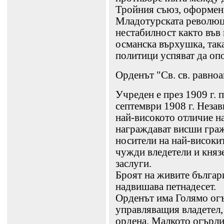
Тройния съюз, оформени
Младотурската революци
нестабилност както във
османска върхушка, така
политици успяват да опо
Орденът "Св. св. равно
Учреден е през 1909 г. 
септември 1908 г. Неза
най-високото отличие на
награждават висши граж
носители на най-високит
чужди вледетели и княз
заслуги.
Броят на живите българи
надвишава петнадесет.
Орденът има Голямо огъ
управляващия владетел, 
ордена. Малкото огърлие