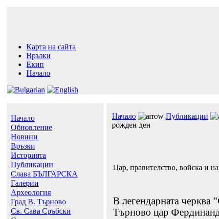
Карта на сайта
Връзки
Екип
Начало
Начало
Публикации
Начало
рожден ден
Обновление
Новини
Връзки
Историята
Публикации
Цар, правителство, войска и н
Слава БЪЛГАРСКА
Галерии
Археология
В легендарната черква 
Град В. Търново
Св. Сава Сръбски
Търново цар Фердинанд