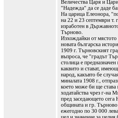
Величества Царя и Цари
"Надежда" да се даде ба
На царица Елеонора, "по
на 22 и 23 септември т. 
изработен в Държавнот
Търново.
Изхождайки от мястото 
новата българска истори
1909 г. Търновският гр
въпроса, че "градът Тър
столица е предназначен 
каквито и стават, имеющ
народ, какъвто бе случа
миналата 1908 г., отпраз
което може би ще става 
ходатайства чрез г-на 
пред заседающето сега 
общината и гр. Търново 
ежегодно по 30 000 лев
цел и значение за целия