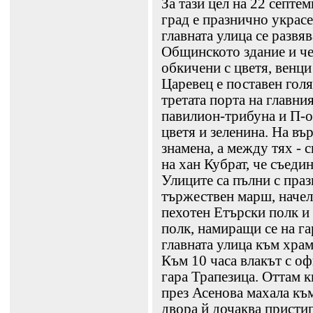
За тази цел на 22 септе
град е празнично украс
главната улица се развя
Общинското здание и че
обкичени с цветя, венци
Царевец е поставен голя
третата порта на главни
павилион-трибуна и П-об
цветя и зеленина. На въ
знамена, а между тях - 
на хан Кубрат, че съеди
Улиците са пълни с праз
тържествен марш, начело
пехотен Етърски полк и
полк, намиращи се на га
главната улица към храм
Към 10 часа влакът с о
гара Трапезица. Оттам 
през Асенова махала към
двора й дочаква пристиг