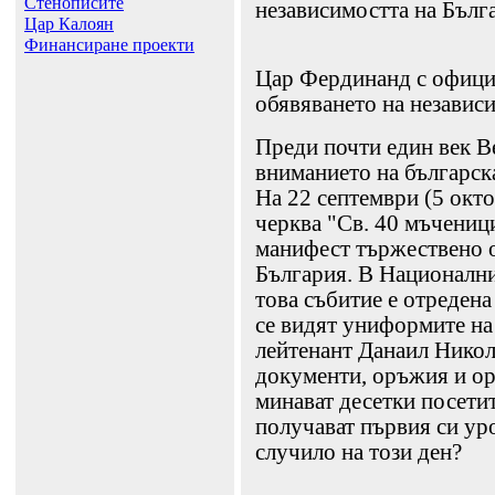
Стенописите
независимостта на Бълга
Цар Калоян
Финансиране проекти
Цар Фердинанд с официа
обявяването на независ
Преди почти един век 
вниманието на българска
На 22 септември (5 окто
черква "Св. 40 мъчениц
манифест тържествено о
България. В Национални
това събитие е отредена
се видят униформите на
лейтенант Данаил Никол
документи, оръжия и ор
минават десетки посетит
получават първия си уро
случило на този ден?