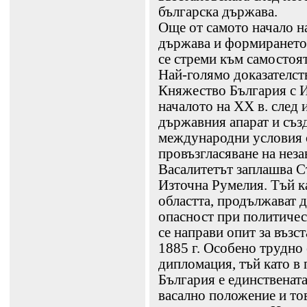
българска държава.
Още от самото начало н
държава и формирането 
се стреми към самостоят
Най-голямо доказателств
Княжество България с И
началото на ХХ в. след 
държавния апарат и съз
международни условия с
провъзгласяване на незав
Васалитетът заплашва С
Източна Румелия. Тъй ка
областта, продължават 
опасност при политичес
се направи опит за възс
1885 г. Особено трудно 
дипломация, тъй като в 
България е единствената
васално положение и то