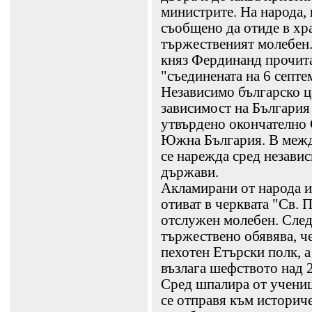
министрите. На народа, к
съобщено да отиде в хра
тържественият молебен.
княз Фердинанд прочита
"съединената на 6 септе
Независимо българско ц
зависимост на България
утвърдено окончателно 
Южна България. В меж
се нарежда сред незави
държави.
Акламирани от народа и
отиват в черквата "Св. 
отслужен молебен. След
тържествено обявява, ч
пехотен Етърски полк, 
възлага шефството над 
Сред шпалира от учени
се отправя към историч