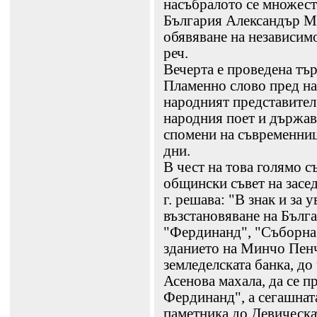
насъбралото се множест
България Александър М
обявяване на независим
реч.
Вечерта е проведена тъ
Пламенно слово пред на
народният представител
народния поет и държав
спомени на съвременниц
дни.
В чест на това голямо 
общински съвет на засе
г. решава: "В знак и за 
възстановяване на Бълг
"Фердинанд", "Съборна"
зданието на Минчо Пенч
земледелската банка, до
Асенова махала, да се п
Фердинанд", а сегашната
паметника до Девическат