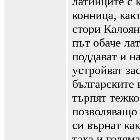
латинците с 
конница, какт
стори Калоян 
път обаче ла
поддават и на
устройват за
българските 
търпят тежко
позволяващо 
си върнат ка
така и голяма