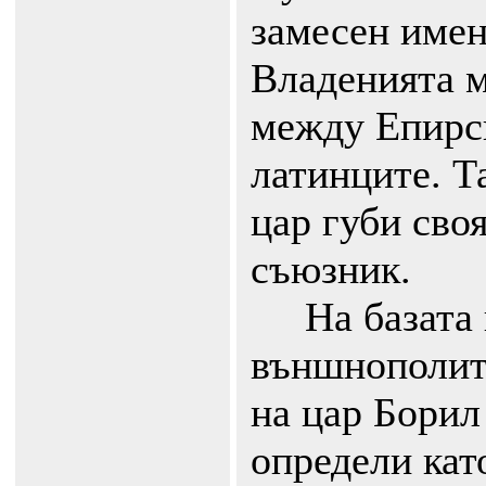
замесен имен
Владенията м
между Епирс
латинците. Т
цар губи сво
съюзник.
На базата н
външнополит
на цар Борил
определи кат