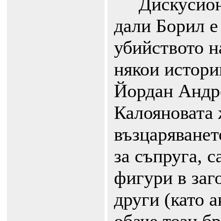
Дискусионе
дали Борил е
убийството н
някои истори
Йордан Андре
Калояновата 
възцаряванет
за съпруга, 
фигури в заг
други (като 