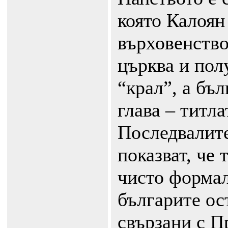
която Калоян
върховенство
църква и пол
“крал”, а бъ
глава – титла
Последвалите
показват, че 
чисто формал
българите ос
свързани с П