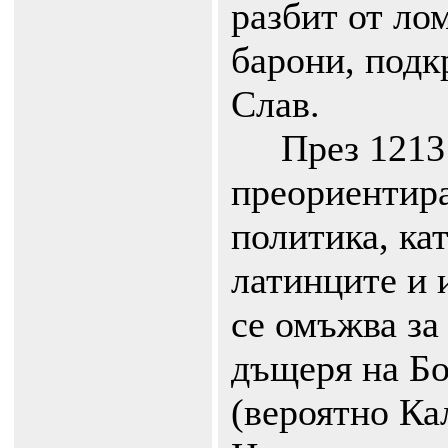
разбит от ло
барони, подк
Слав.
През 1213 г
преориентир
политика, ка
латинците и
се омъжва за
дъщеря на Б
(вероятно Ка