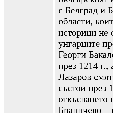
с Белград и 
области, кои
историци не 
унгарците пр
Георги Бакал
през 1214 г.,
Лазаров смят
състои през 1
откъсването 
Браничево – п