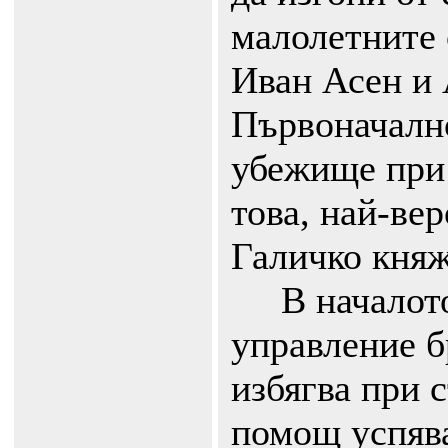
малолетните 
Иван Асен и 
Първоначалн
убежище при 
това, най-вер
Галичко княж
В началото 
управление б
избягва при с
помощ успява