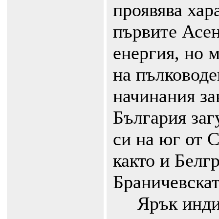
проявява хар
първите Асе
енергия, но 
на пълководе
начинания за
България заг
си на юг от 
както и Белг
Браничевскат
Ярък индик