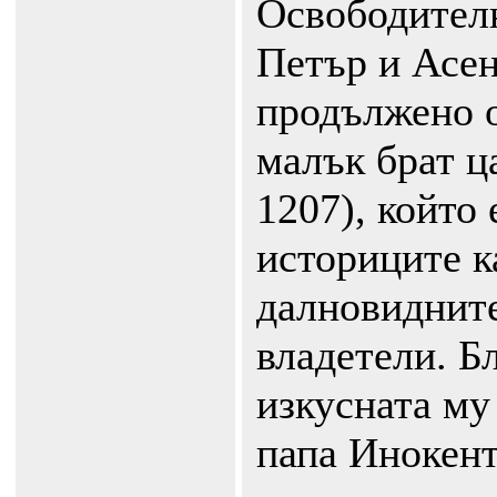
Освободителн
Петър и Асен
продължено о
малък брат ц
1207), който 
историците к
далновиднит
владетели. Б
изкусната му
папа Инокент