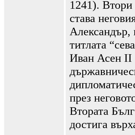
1241). Втори
става негови
Александър, 
титлата “сев
Иван Асен II
държавничес
дипломатичес
през неговот
Втората Бълг
достига върх