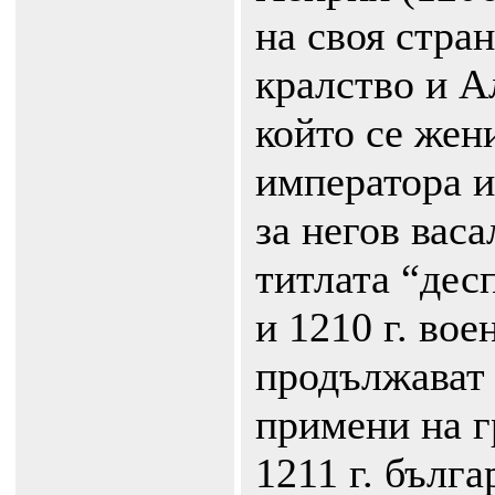
на своя стра
кралство и А
който се жен
императора и
за негов васа
титлата “дес
и 1210 г. вое
продължават 
примени на г
1211 г. бълга