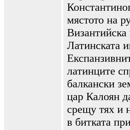
Константиноп
мястото на р
Византийска
Латинската и
Експанзивнит
латинците сп
балкански зе
цар Калоян д
срещу тях и н
в битката пр