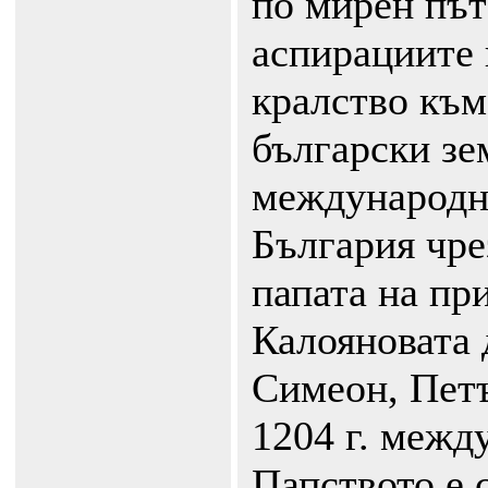
по мирен път
аспирациите 
кралство към
български зе
международн
България чре
папата на пр
Калояновата 
Симеон, Петъ
1204 г. межд
Папството е 