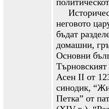
политическот
Историческ
неговото цар
бъдат раздел
домашни, гръ
Основни бълг
Търновският 
Асен II от 12
синодик, “Жи
Петка” от па