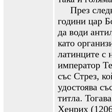
През следв
години цар Б
да води анти
като организ
латинците с 
император Те
със Стрез, ко
удостоява съ
титла. Тогав
Хенрих (1206