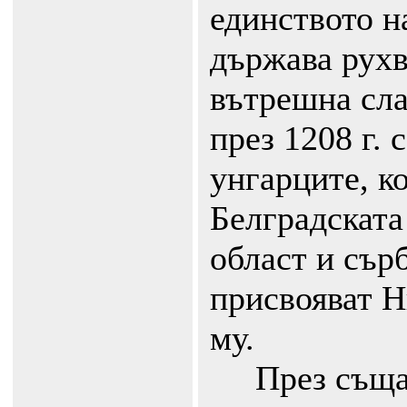
единството н
държава рухв
вътрешна сла
през 1208 г. 
унгарците, к
Белградската
област и сър
присвояват Н
му.
През същата