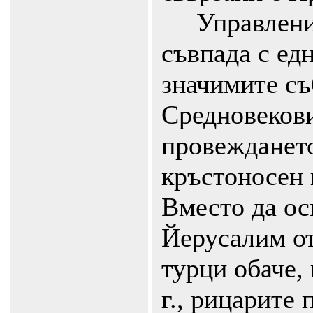
Управлениет
съвпада с едн
значимите съ
Средновекови
провеждането
кръстоносен 
Вместо да ос
Йерусалим о
турци обаче,
г., рицарите 