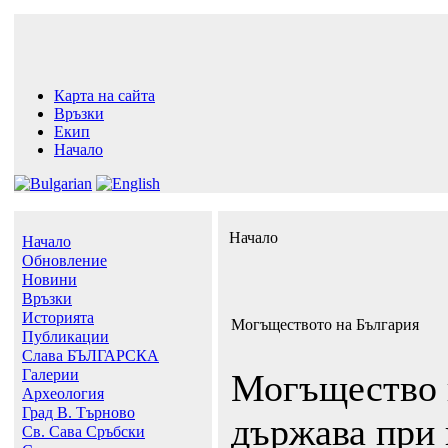
Карта на сайта
Връзки
Екип
Начало
Начало
Начало
Обновление
Новини
Връзки
Историята
Могъществото на България
Публикации
Слава БЪЛГАРСКА
Галерии
Могъщество 
Археология
Град В. Търново
държава при 
Св. Сава Сръбски