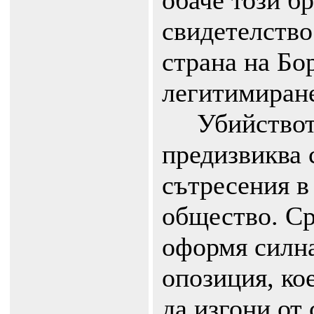
обаче този бр
свидетелство
страна на Бор
легитимиране
Убийството
предизвиква 
сътресения в
общество. Ср
оформя силна
опозиция, ко
да изгони от 