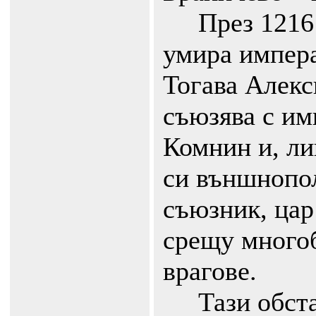
През 1216 г
умира импер
Тогава Алекс
съюзява с им
Комнин и, ли
си външнопо
съюзник, цар
срещу много
врагове.
Тази обстан