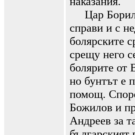
наказания.
Цар Борил н
справи и с н
болярските ср
срещу него с
болярите от 
но бунтът е 
помощ. Спор
Божилов и п
Андреев за т
българският 