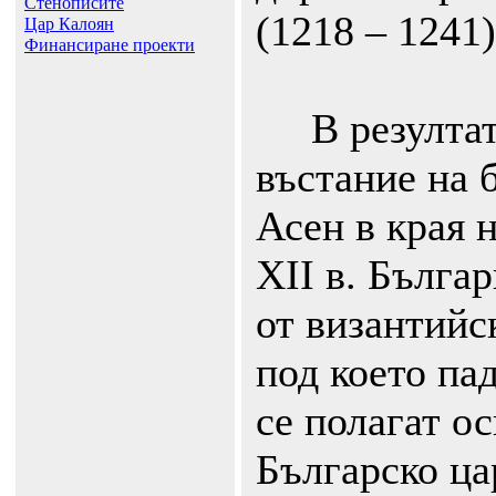
Стенописите
(1218 – 1241)
Цар Калоян
Финансиране проекти
В резултат 
въстание на 
Асен в края н
ХII в. Бълга
от византийс
под което пад
се полагат о
Българско ца