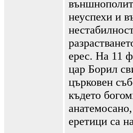
външнополит
неуспехи и в
нестабилност
разрастванет
ерес. На 11 ф
цар Борил св
църковен съб
където богом
анатемосано,
еретици са н