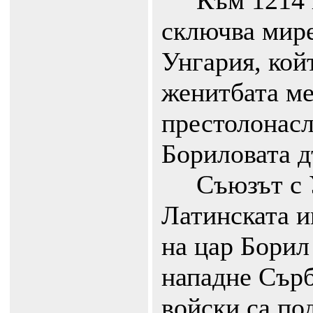
Към 1214 г.
сключва мире
Унгария, кой
женитбата м
престолонасл
Бориловата д
Съюзът с У
Латинската и
на цар Борил 
нападне Сърб
войски са по