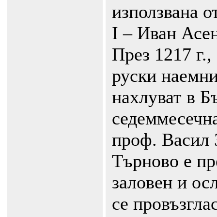
използвана о
I – Иван Асе
През 1217 г.,
руски наемни
нахлуват в Б
седеммесечна
проф. Васил 
Търново е пр
заловен и ос
се провъзглас