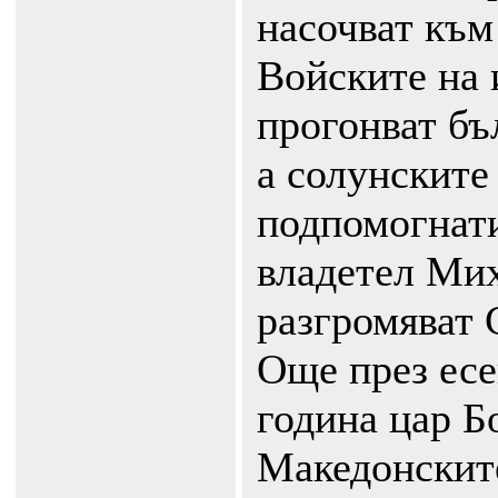
насочват към
Войските на
прогонват бъ
а солунските
подпомогнати
владетел Мих
разгромяват 
Още през есе
година цар Б
Македонските