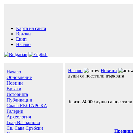
Карта на сайта
Връзки
Екип
Начало
Начало
Новини
Начало
души са посетили църквата
Обновление
Новини
Връзки
Историята
Публикации
Близо 24 000 души са посетили
Слава БЪЛГАРСКА
Галерии
Археология
Град В. Търново
Св. Сава Сръбски
Предиш