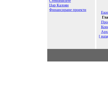
Стенописите
Цар Калоян
Финансиране проекти
Еки
Гла
Про
Кон
Арх
[ наза