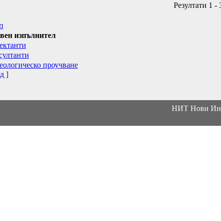
Резултати 1 - 
п
вен изпълнител
ектанти
султанти
еологическо проучване
д ]
НИТ Нови Инт