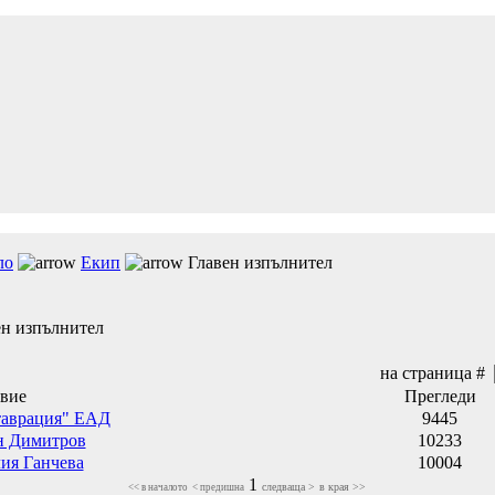
ло
Екип
Главен изпълнител
ен изпълнител
на страница #
авие
Прегледи
таврация" ЕАД
9445
н Димитров
10233
ия Ганчева
10004
1
следваща >
в края >>
<< в началото
< предишна