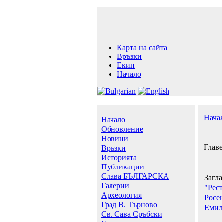
Карта на сайта
Връзки
Екип
Начало
Нача
Начало
Обновление
Новини
Глав
Връзки
Историята
Публикации
Слава БЪЛГАРСКА
Загл
Галерии
"Рес
Археология
Росе
Град В. Търново
Емил
Св. Сава Сръбски