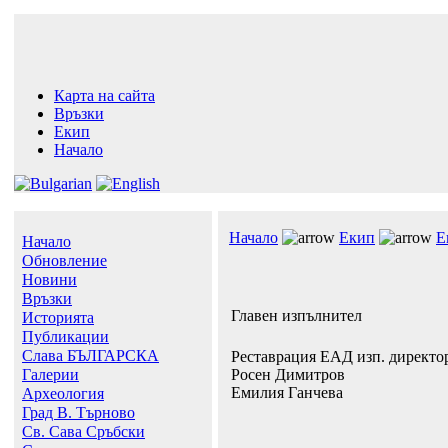
Карта на сайта
Връзки
Екип
Начало
Начало
Екип
Е
Начало
Обновление
Новини
Връзки
Главен изпълнител
Историята
Публикации
Слава БЪЛГАРСКА
Реставрация ЕАД изп. директо
Галерии
Росен Димитров
Емилия Ганчева
Археология
Град В. Търново
Св. Сава Сръбски